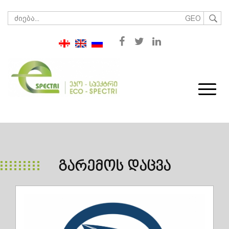
GEO
ᲒᲐᲠᲔᲛᲝᲡ ᲓᲐᲪᲕᲐ