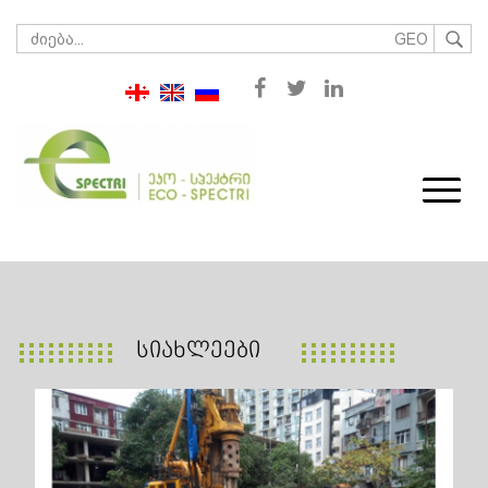
GEO
ᲡᲘᲐᲮᲚᲔᲔᲑᲘ