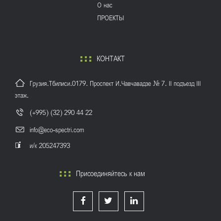
O нас
ПРОЕКТЫ
КОНТАКТ
Грузия.Тбилиси.0179. Проспект И.Чавчавадзе № 7. II подъезд III
этаж.
(+995) (32) 290 44 22
info@eco-spectri.com
и/к 205247393
Присоединяйтесь к нам