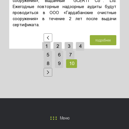
сооружения», выданный ``GCERTI Co``. Ltd.
Ежегодные повторные надзорные аудиты будут
проводиться в ООО «Гардабанские очистные
сооружения» в течение 2 лет после выдачи
сертификата.
подробнее
1
2
3
4
5
6
7
8
9
10
Меню